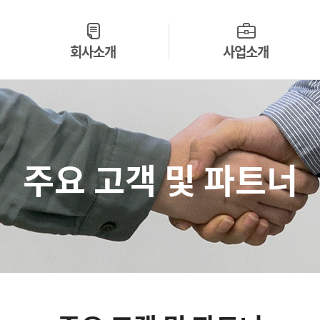
회사소개
사업소개
개요 및 연혁
에너지
사명 및 문화
망연계
시스템 개발 원칙
디지털 전시
주요 고객 및 파트너
법률특화 LLM
주요 고객 및 파트너
새소식
영상 분석
Contact Us
헬스케어
엘리가 오더
시스템구축
해외 사업