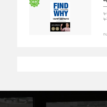
개
누
고
누
우
이
nu
'
-
—
----
나
'