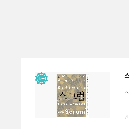
스
지
켄