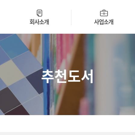
회사소개
사업소개
개요 및 연혁
에너지
사명 및 문화
망연계
시스템 개발 원칙
디지털 전시
주요 고객 및 파트너
법률특화 LLM
추천도서
새소식
영상 분석
Contact Us
헬스케어
엘리가 오더
시스템구축
해외 사업