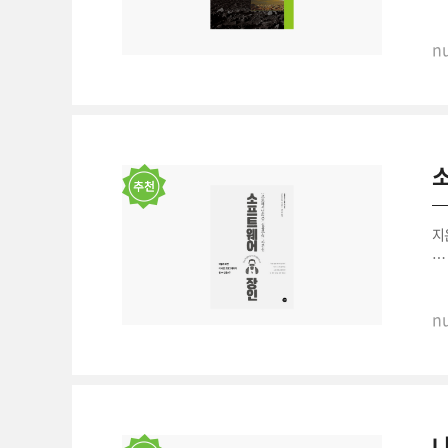
인
nu
그
조
이
소
사
지
"
높
nu
"
동
변
나