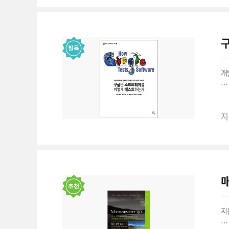
개
지
지
매
지